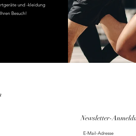
rtgeräte und -kleidung
f Ihren Besuch!
n
Newsletter-Anmeld